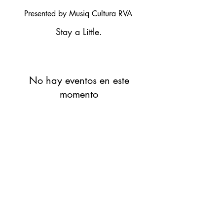
Presented by Musiq Cultura RVA
Stay a Little.
No hay eventos en este
momento
Musiq Cultura RVA, LLC
Declaración de accesibilidad
© 2021 por MusiqCulturaRVA.